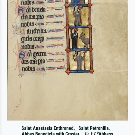
Saint Anastasia Enthroned、Saint Petronilla、
Abbes Benedicta with Crosier、およびAbbess