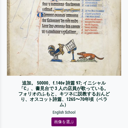
追加。 50000、f.146v 詩篇 97; イニシャル
「C」、書見台で 3 人の店員が歌っている。
フォリオのふもと、キツネに説教するおんど
り、オスコット詩篇、1265〜70年頃（ベラ
ム）
English School
画像を選ぶ