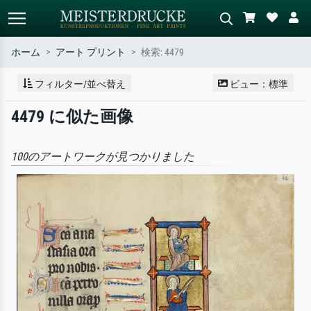
ホーム
アート プリント
検索: 4479
標準検索
AI画像検索
フィルター/並べ替え
ビュー：標準
作家名・作品名・スタイルで検索
シーンを説明してください – 例：
4479 に似た画像
– 例：モネ、星月夜、印象派、北
緑の草原、赤の多い抽象画、暗い
斎の波、ヌード。
油絵、木のそばの立ち姿のヌー
ド。
100のアートワークが見つかりました