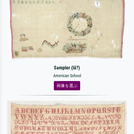
Sampler (lã?)
American School
画像を選ぶ