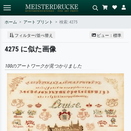
ホーム
アート プリント
検索: 4275
標準検索
AI画像検索
フィルター/並べ替え
ビュー：標準
作家名・作品名・スタイルで検索
シーンを説明してください – 例：
4275 に似た画像
– 例：モネ、星月夜、印象派、北
緑の草原、赤の多い抽象画、暗い
斎の波、ヌード。
油絵、木のそばの立ち姿のヌー
ド。
100のアートワークが見つかりました