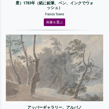
景）1783年（紙に鉛筆、ペン、インクでウォ
ッシュ）
Francis Towne
画像を選ぶ
アッパーギャラリー、アルバノ