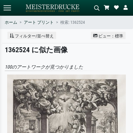
ホーム
アート プリント
検索: 1362524
標準検索
AI画像検索
フィルター/並べ替え
ビュー：標準
作家名・作品名・スタイルで検索
シーンを説明してください – 例：
1362524 に似た画像
– 例：モネ、星月夜、印象派、北
緑の草原、赤の多い抽象画、暗い
斎の波、ヌード。
油絵、木のそばの立ち姿のヌー
ド。
100のアートワークが見つかりました