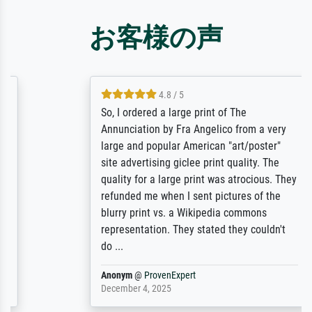
お客様の声
4.8 / 5
So, I ordered a large print of The
Annunciation by Fra Angelico from a very
large and popular American "art/poster"
site advertising giclee print quality. The
quality for a large print was atrocious. They
refunded me when I sent pictures of the
blurry print vs. a Wikipedia commons
representation. They stated they couldn't
do ...
Anonym
@
ProvenExpert
December 4, 2025