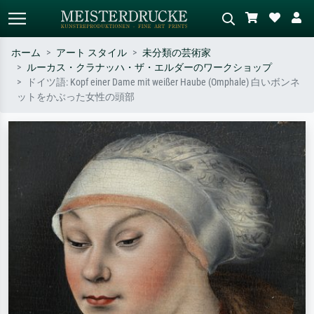
ホーム
アート スタイル
未分類の芸術家
ルーカス・クラナッハ・ザ・エルダーのワークショップ
標準検索
AI画像検索
ドイツ語: Kopf einer Dame mit weißer Haube (Omphale) 白いボンネ
ットをかぶった女性の頭部
作家名・作品名・スタイルで検索
シーンを説明してください – 例：
– 例：モネ、星月夜、印象派、北
緑の草原、赤の多い抽象画、暗い
斎の波、ヌード。
油絵、木のそばの立ち姿のヌー
ド。