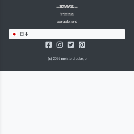
日本
(c) 2026 meisterdrucke.jp
サルバドール・キャンバス（マット）
(写真はバックプレートに接着されます。)
キャンバスフレーム - ブラックサイド
ワイヤーロープサスペンション（見える）
ワイヤーロープサスペンション（非表示）