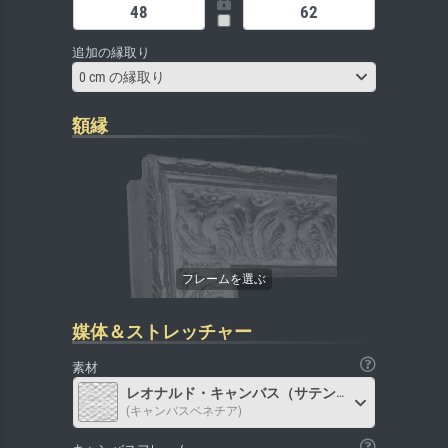
追加の縁取り
0 cm の縁取り
額縁
媒体＆ストレッチャー
素材
レオナルド・キャンバス（サテン）
(キャンバスベネチア)