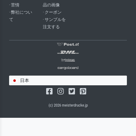
· 苦情
品の画像
· 弊社につい
· クーポン
て
· サンプルを
注文する
日本
(c) 2026 meisterdrucke.jp
サルバドール・キャンバス（マット）
(写真はバックプレートに接着されます。)
キャンバスフレーム - ブラックサイド
ワイヤーロープサスペンション（見える）
ワイヤーロープサスペンション（非表示）