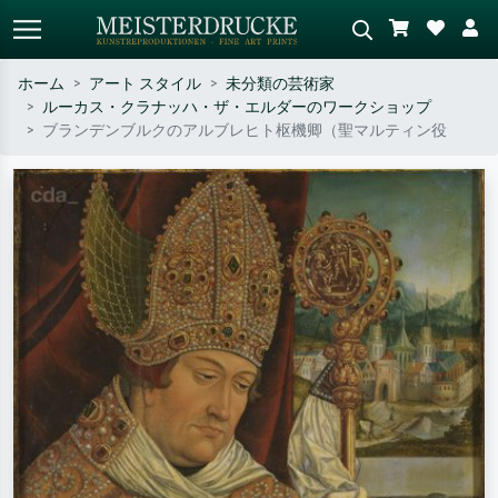
ホーム
アート スタイル
未分類の芸術家
ルーカス・クラナッハ・ザ・エルダーのワークショップ
標準検索
AI画像検索
ブランデンブルクのアルブレヒト枢機卿（聖マルティン役
作家名・作品名・スタイルで検索
シーンを説明してください – 例：
– 例：モネ、星月夜、印象派、北
緑の草原、赤の多い抽象画、暗い
斎の波、ヌード。
油絵、木のそばの立ち姿のヌー
ド。