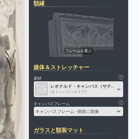
額縁
媒体＆ストレッチャー
素材
レオナルド・キャンバス（サテン）
(キャンバスベネチア)
キャンバスフレーム
キャンバスフレーム - 側面に鏡像
ガラスと額装マット