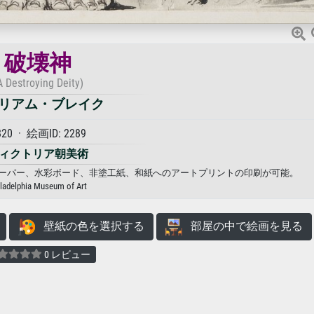
破壊神
A Destroying Deity)
リアム・ブレイク
820 · 絵画ID: 2289
ィクトリア朝美術
トペーパー、水彩ボード、非塗工紙、和紙へのアートプリントの印刷が可能。
iladelphia Museum of Art
壁紙の色を選択する
部屋の中で絵画を見る
0 レビュー