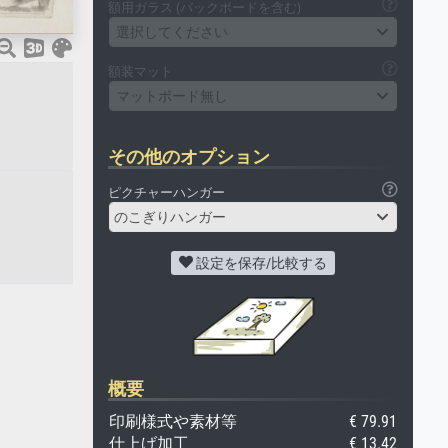
額用ガラス (バックボードを含む)
選択してください
額装マット
マットボード無し
その他のオプション
ピクチャーハンガー
のこぎりハンガー
設定を保存/比較する
概要
印刷様式や素材等
€ 79.91
仕上げ加工
€ 13.42