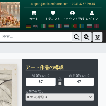
support@meisterdrucke.com · 0043 4257 29415
カート
お気に入り
アカウント登録
ログイン
アート作品の構成
幅 (作品, cm)
高さ (作品, cm)
追加の縁取り
0 cm の縁取り