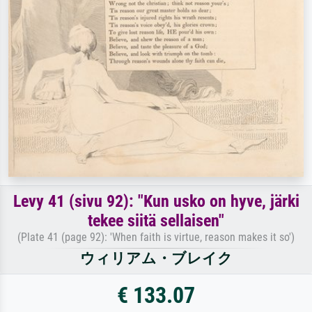
Levy 41 (sivu 92): "Kun usko on hyve, järki
tekee siitä sellaisen"
(Plate 41 (page 92): 'When faith is virtue, reason makes it so')
ウィリアム・ブレイク
€ 133.07