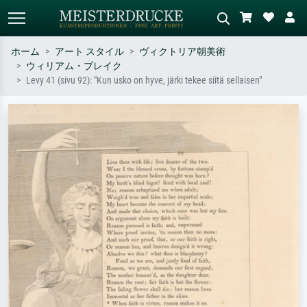
ホーム
アート スタイル
ヴィクトリア朝美術
ウィリアム・ブレイク
標準検索
AI画像検索
Levy 41 (sivu 92): "Kun usko on hyve, järki tekee siitä sellaisen"
作家名・作品名・スタイルで検索
シーンを説明してください – 例：
– 例：モネ、星月夜、印象派、北
緑の草原、赤の多い抽象画、暗い
斎の波、ヌード。
油絵、木のそばの立ち姿のヌー
ド。