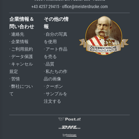
+43 4257 29415 · office@meisterdrucke.com
企業情報＆
その他の情
問い合わせ
報
· 連絡先
· 自分の写真
· 企業情報
を使用
· ご利用規約
· アート作品
· データ保護
を売る
· キャンセル
· 品質
規定
· 私たちの作
· 苦情
品の画像
· 弊社につい
· クーポン
て
· サンプルを
注文する