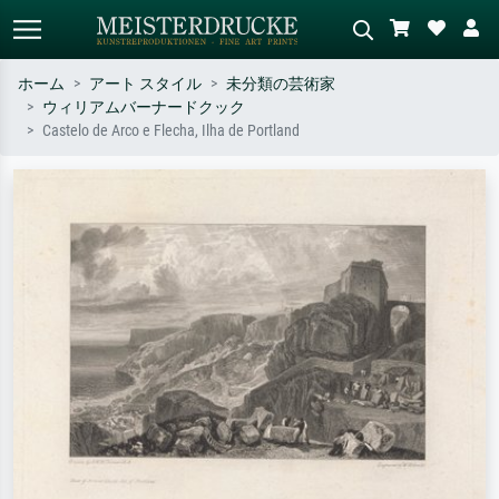
ホーム
アート スタイル
未分類の芸術家
ウィリアムバーナードクック
標準検索
AI画像検索
Castelo de Arco e Flecha, Ilha de Portland
作家名・作品名・スタイルで検索
シーンを説明してください – 例：
– 例：モネ、星月夜、印象派、北
緑の草原、赤の多い抽象画、暗い
斎の波、ヌード。
油絵、木のそばの立ち姿のヌー
ド。