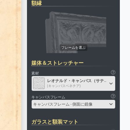
額縁
媒体＆ストレッチャー
素材
レオナルド・キャンバス（サテン）
(キャンバスベネチア)
キャンバスフレーム
キャンバスフレーム - 側面に鏡像
ガラスと額装マット