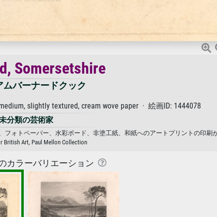
d, Somersetshire
アムバーナードクック
dium, slightly textured, cream wove paper · 絵画ID: 1444078
未分類の芸術家
クック. キャンバス、フォトペーパー、水彩ボード、非塗工紙、和紙へのアートプリントの印
r British Art, Paul Mellon Collection
のカラーバリエーション