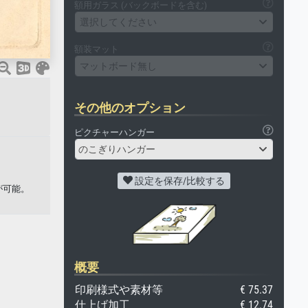
額用ガラス (バックボードを含む)
選択してください
額装マット
マットボード無し
その他のオプション
ピクチャーハンガー
のこぎりハンガー
設定を保存/比較する
刷が可能。
概要
印刷様式や素材等
€ 75.37
仕上げ加工
€ 12.74