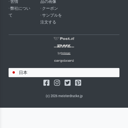
· 苦情
品の画像
· 弊社につい
· クーポン
て
· サンプルを
注文する
日本
(c) 2026 meisterdrucke.jp
サルバドール・キャンバス（マット）
(写真はバックプレートに接着されます。)
キャンバスフレーム - ブラックサイド
ワイヤーロープサスペンション（見える）
ワイヤーロープサスペンション（非表示）