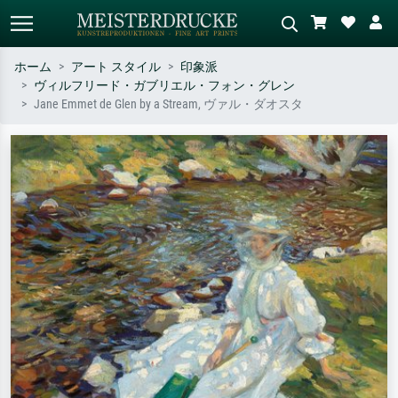
ホーム
アート スタイル
印象派
ヴィルフリード・ガブリエル・フォン・グレン
標準検索
AI画像検索
Jane Emmet de Glen by a Stream, ヴァル・ダオスタ
作家名・作品名・スタイルで検索
シーンを説明してください – 例：
– 例：モネ、星月夜、印象派、北
緑の草原、赤の多い抽象画、暗い
斎の波、ヌード。
油絵、木のそばの立ち姿のヌー
ド。