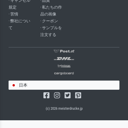
· キャンセル
· 品質
規定
· 私たちの作
· 苦情
品の画像
· 弊社につい
· クーポン
て
· サンプルを
注文する
日本
(c) 2026 meisterdrucke.jp
サルバドール・キャンバス（マット）
(写真はバックプレートに接着されます。)
キャンバスフレーム - ブラックサイド
ワイヤーロープサスペンション（見える）
ワイヤーロープサスペンション（非表示）