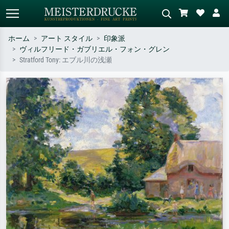
ホーム
アート スタイル
印象派
ヴィルフリード・ガブリエル・フォン・グレン
標準検索
AI画像検索
Stratford Tony: エブル川の浅瀬
作家名・作品名・スタイルで検索
シーンを説明してください – 例：
– 例：モネ、星月夜、印象派、北
緑の草原、赤の多い抽象画、暗い
斎の波、ヌード。
油絵、木のそばの立ち姿のヌー
ド。