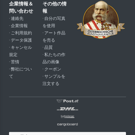
企業情報＆
その他の情
問い合わせ
報
· 連絡先
· 自分の写真
· 企業情報
を使用
· ご利用規約
· アート作品
· データ保護
を売る
· キャンセル
· 品質
規定
· 私たちの作
· 苦情
品の画像
· 弊社につい
· クーポン
て
· サンプルを
注文する