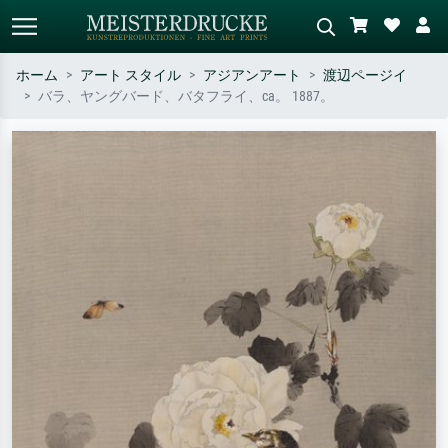
ホーム
アート スタイル
アジアンアート
渡辺ページイ
バラ、ヤングバード、バタフライ、ca。 1887。
標準検索
AI画像検索
作家名・作品名・スタイルで検索
シーンを説明してください – 例：
– 例：モネ、星月夜、印象派、北
緑の草原、赤の多い抽象画、暗い
斎の波、ヌード。
油絵、木のそばの立ち姿のヌー
ド。