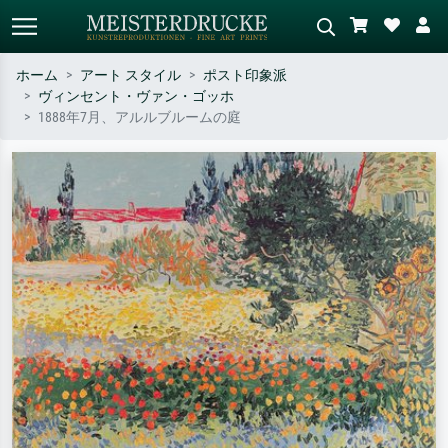
ホーム
アート スタイル
ポスト印象派
ヴィンセント・ヴァン・ゴッホ
標準検索
AI画像検索
1888年7月、アルルブルームの庭
作家名・作品名・スタイルで検索
シーンを説明してください – 例：
– 例：モネ、星月夜、印象派、北
緑の草原、赤の多い抽象画、暗い
斎の波、ヌード。
油絵、木のそばの立ち姿のヌー
ド。