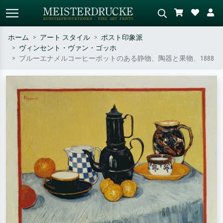
ホーム
アート スタイル
ポスト印象派
ヴィンセント・ヴァン・ゴッホ
標準検索
AI画像検索
ブルーエナメルコーヒーポットのある静物、陶器と果物、1888
作家名・作品名・スタイルで検索
シーンを説明してください – 例：
– 例：モネ、星月夜、印象派、北
緑の草原、赤の多い抽象画、暗い
斎の波、ヌード。
油絵、木のそばの立ち姿のヌー
ド。