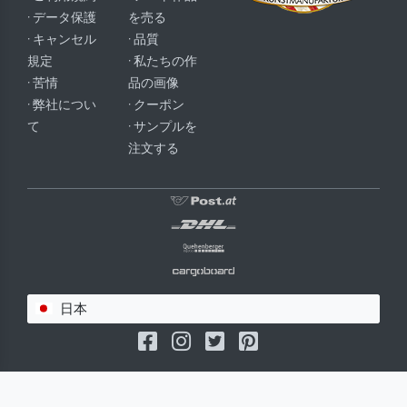
· データ保護
を売る
· キャンセル
· 品質
規定
· 私たちの作
· 苦情
品の画像
· 弊社につい
· クーポン
て
· サンプルを
注文する
日本
(c) 2026 meisterdrucke.jp