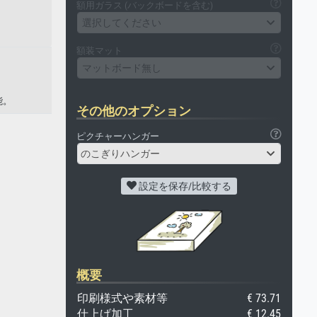
額用ガラス (バックボードを含む)
選択してください
額装マット
マットボード無し
能。
その他のオプション
ピクチャーハンガー
のこぎりハンガー
設定を保存/比較する
概要
印刷様式や素材等
€ 73.71
仕上げ加工
€ 12.45