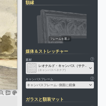
額縁
媒体＆ストレッチャー
素材
レオナルド・キャンバス（サテン）
(キャンバスベネチア)
キャンバスフレーム
キャンバスフレーム - 側面に鏡像
ガラスと額装マット