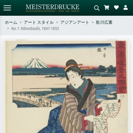
ホーム
アート スタイル
アジアンアート
歌川広重
No.1: Nihonbashi, 1847-1852
標準検索
AI画像検索
作家名・作品名・スタイルで検索
シーンを説明してください – 例：
– 例：モネ、星月夜、印象派、北
緑の草原、赤の多い抽象画、暗い
斎の波、ヌード。
油絵、木のそばの立ち姿のヌー
ド。