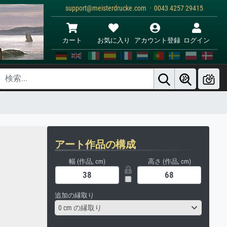
support@meisterdrucke.com · 0043 4257 29415
カート
お気に入り
アカウント登録
ログイン
アート作品の構成
幅 (作品, cm)
高さ (作品, cm)
追加の縁取り
0 cm の縁取り