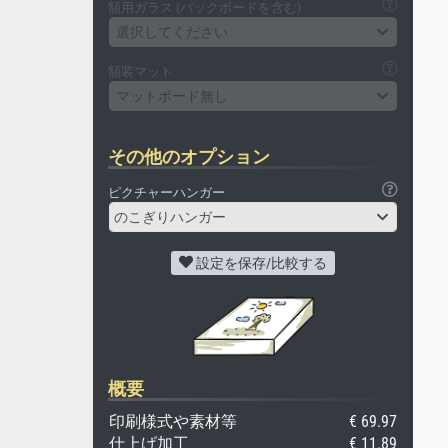
額用ガラス (バックボードを含む)
選択してください
額装マット
マットボード無し
その他のオプション
ピクチャーハンガー
のこぎりハンガー
設定を保存/比較する
概要
印刷様式や素材等
€ 69.97
仕上げ加工
€ 11.89