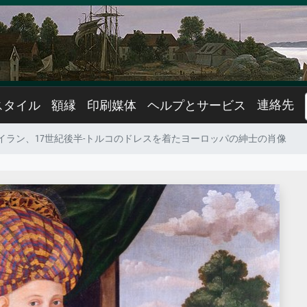
連絡先
スタイル
額縁
印刷媒体
ヘルプとサービス
イラン、17世紀後半-トルコのドレスを着たヨーロッパの紳士の肖像