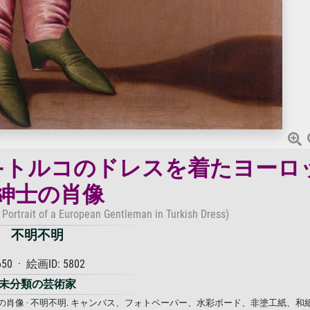
半-トルコのドレスを着たヨーロ
紳士の肖像
- Portrait of a European Gentleman in Turkish Dress)
不明不明
650 · 絵画ID: 5802
未分類の芸術家
肖像 · 不明不明. キャンバス、フォトペーパー、水彩ボード、非塗工紙、和