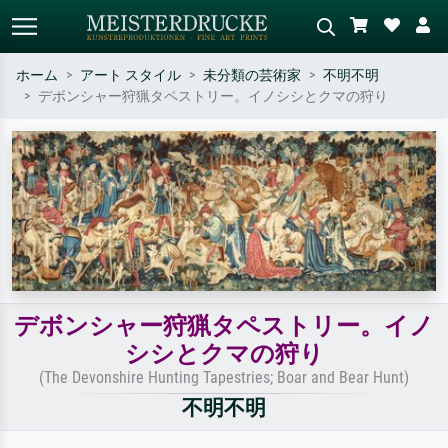
ホーム
アート スタイル
未分類の芸術家
不明不明
デボンシャー狩猟タペストリー。イノシシとクマの狩り
標準検索
AI画像検索
作家名・作品名・スタイルで検索
シーンを説明してください – 例：
– 例：モネ、星月夜、印象派、北
緑の草原、赤の多い抽象画、暗い
斎の波、ヌード。
油絵、木のそばの立ち姿のヌー
ド。
デボンシャー狩猟タペストリー。イノ
シシとクマの狩り
(The Devonshire Hunting Tapestries; Boar and Bear Hunt)
不明不明