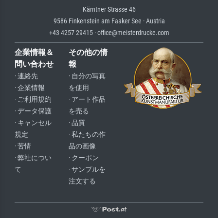
Kärntner Strasse 46
9586 Finkenstein am Faaker See · Austria
+43 4257 29415 · office@meisterdrucke.com
企業情報＆
その他の情
問い合わせ
報
· 連絡先
· 自分の写真
· 企業情報
を使用
· ご利用規約
· アート作品
· データ保護
を売る
· キャンセル
· 品質
規定
· 私たちの作
· 苦情
品の画像
· 弊社につい
· クーポン
て
· サンプルを
注文する