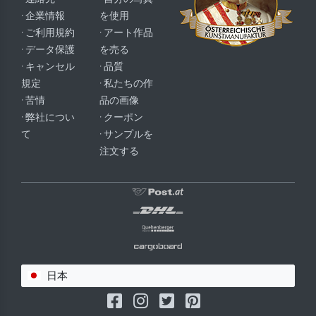
· 企業情報
を使用
· ご利用規約
· アート作品
· データ保護
を売る
· キャンセル
· 品質
規定
· 私たちの作
· 苦情
品の画像
· 弊社につい
· クーポン
て
· サンプルを
注文する
日本