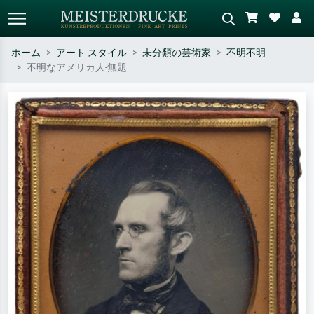
ホーム
アート スタイル
未分類の芸術家
不明不明
不明なアメリカ人-無題
標準検索
AI画像検索
作家名・作品名・スタイルで検索
シーンを説明してください – 例：
– 例：モネ、星月夜、印象派、北
緑の草原、赤の多い抽象画、暗い
斎の波、ヌード。
油絵、木のそばの立ち姿のヌー
ド。