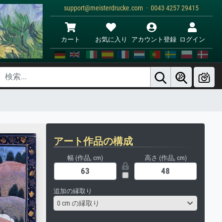
support@meisterdrucke.com · 0043 4257 29415
カート
お気に入り
アカウント登録
ログイン
アート作品の構成
幅 (作品, cm)
高さ (作品, cm)
追加の縁取り
0 cm の縁取り