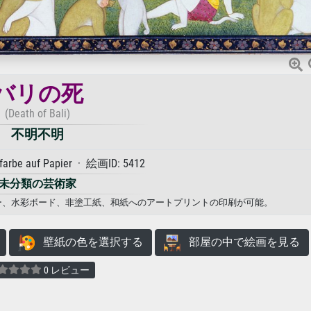
バリの死
(Death of Bali)
不明不明
farbe auf Papier · 絵画ID: 5412
未分類の芸術家
ーパー、水彩ボード、非塗工紙、和紙へのアートプリントの印刷が可能。
壁紙の色を選択する
部屋の中で絵画を見る
0 レビュー