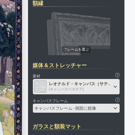
額縁
媒体＆ストレッチャー
素材
レオナルド・キャンバス（サテン）
(キャンバスベネチア)
キャンバスフレーム
キャンバスフレーム - 側面に鏡像
ガラスと額装マット