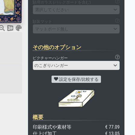
額用ガラス (バックボードを含む)
選択してください
額装マット
マットボード無し
その他のオプション
ピクチャーハンガー
のこぎりハンガー
設定を保存/比較する
概要
印刷様式や素材等
€ 77.09
仕上げ加工
€ 13.05