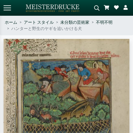
ホーム
アート スタイル
未分類の芸術家
不明不明
ハンターと野生のヤギを追いかける犬
標準検索
AI画像検索
作家名・作品名・スタイルで検索
シーンを説明してください – 例：
– 例：モネ、星月夜、印象派、北
緑の草原、赤の多い抽象画、暗い
斎の波、ヌード。
油絵、木のそばの立ち姿のヌー
ド。