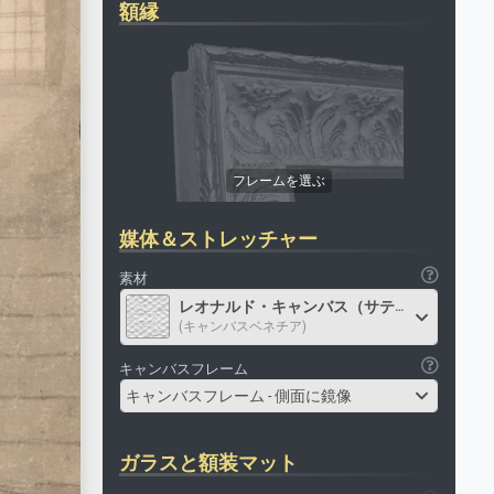
額縁
媒体＆ストレッチャー
素材
レオナルド・キャンバス（サテン）
(キャンバスベネチア)
キャンバスフレーム
キャンバスフレーム - 側面に鏡像
ガラスと額装マット