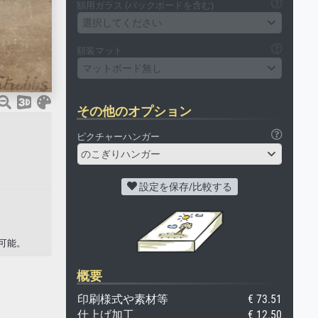
額用ガラス (バックボードを含む)
選択してください
額装マット
マットボード無し
その他のオプション
ピクチャーハンガー
のこぎりハンガー
設定を保存/比較する
可能。
概要
印刷様式や素材等
€ 73.51
仕上げ加工
€ 12.50