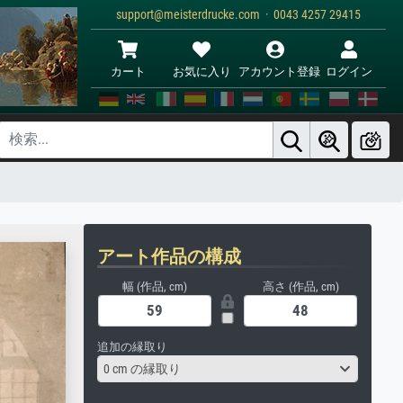
support@meisterdrucke.com · 0043 4257 29415
カート
お気に入り
アカウント登録
ログイン
アート作品の構成
幅 (作品, cm)
高さ (作品, cm)
追加の縁取り
0 cm の縁取り