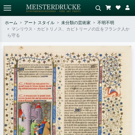
ホーム
アート スタイル
未分類の芸術家
不明不明
マンリウス・カピトリノス、カピトリーノの丘をフランク人か
標準検索
AI画像検索
ら守る
作家名・作品名・スタイルで検索
シーンを説明してください – 例：
– 例：モネ、星月夜、印象派、北
緑の草原、赤の多い抽象画、暗い
斎の波、ヌード。
油絵、木のそばの立ち姿のヌー
ド。