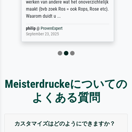
werken van andere wat het onoverzichtelijk
maakt (bvb zoek Ros = ook Rops, Rose etc).
Waarom duidt u ...
philip
@
ProvenExpert
September 23, 2025
Meisterdruckeについての
よくある質問
カスタマイズはどのようにできますか？