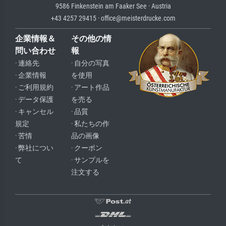
9586 Finkenstein am Faaker See · Austria
+43 4257 29415 · office@meisterdrucke.com
企業情報＆
その他の情
問い合わせ
報
· 連絡先
· 自分の写真
· 企業情報
を使用
· ご利用規約
· アート作品
· データ保護
を売る
· キャンセル
· 品質
規定
· 私たちの作
· 苦情
品の画像
· 弊社につい
· クーポン
て
· サンプルを
注文する