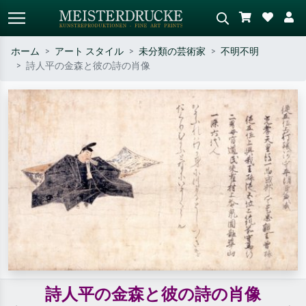
ホーム
アート スタイル
未分類の芸術家
不明不明
詩人平の金森と彼の詩の肖像
標準検索
AI画像検索
作家名・作品名・スタイルで検索
シーンを説明してください – 例：
– 例：モネ、星月夜、印象派、北
緑の草原、赤の多い抽象画、暗い
斎の波、ヌード。
油絵、木のそばの立ち姿のヌー
ド。
詩人平の金森と彼の詩の肖像