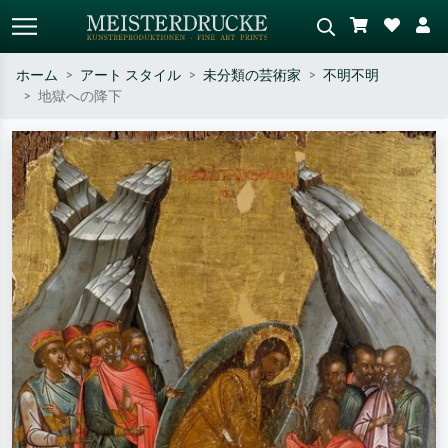
ホーム
アート スタイル
未分類の芸術家
不明不明
地獄への降下
標準検索
AI画像検索
作家名・作品名・スタイルで検索
シーンを説明してください – 例：
– 例：モネ、星月夜、印象派、北
緑の草原、赤の多い抽象画、暗い
斎の波、ヌード。
油絵、木のそばの立ち姿のヌー
ド。