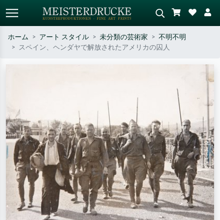
ホーム
アート スタイル
未分類の芸術家
不明不明
スペイン、ヘンダヤで解放されたアメリカの囚人
標準検索
AI画像検索
作家名・作品名・スタイルで検索
シーンを説明してください – 例：
– 例：モネ、星月夜、印象派、北
緑の草原、赤の多い抽象画、暗い
斎の波、ヌード。
油絵、木のそばの立ち姿のヌー
ド。