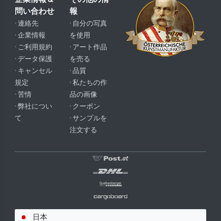
問い合わせ
報
· 連絡先
· 自分の写真
· 企業情報
を使用
· ご利用規約
· アート作品
· データ保護
を売る
· キャンセル
· 品質
規定
· 私たちの作
· 苦情
品の画像
· 弊社につい
· クーポン
て
· サンプルを
注文する
日本