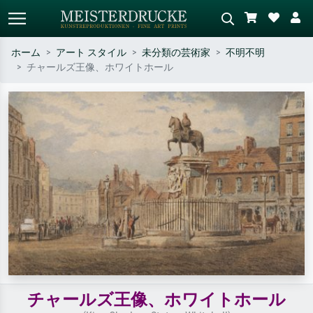
ホーム
アート スタイル
未分類の芸術家
不明不明
チャールズ王像、ホワイトホール
標準検索
AI画像検索
作家名・作品名・スタイルで検索
シーンを説明してください – 例：
– 例：モネ、星月夜、印象派、北
緑の草原、赤の多い抽象画、暗い
斎の波、ヌード。
油絵、木のそばの立ち姿のヌー
ド。
チャールズ王像、ホワイトホール