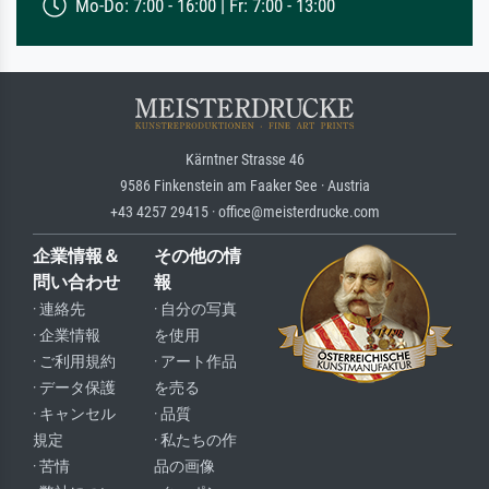
Mo-Do: 7:00 - 16:00 | Fr: 7:00 - 13:00
Kärntner Strasse 46
9586 Finkenstein am Faaker See · Austria
+43 4257 29415 · office@meisterdrucke.com
企業情報＆
その他の情
問い合わせ
報
· 連絡先
· 自分の写真
· 企業情報
を使用
· ご利用規約
· アート作品
· データ保護
を売る
· キャンセル
· 品質
規定
· 私たちの作
· 苦情
品の画像