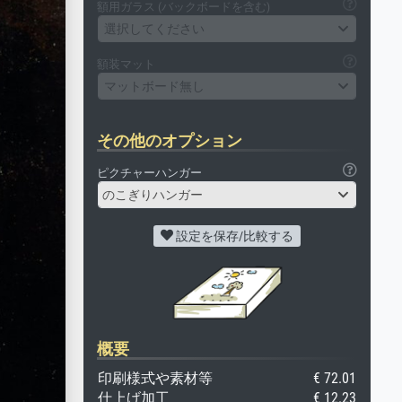
額用ガラス (バックボードを含む)
選択してください
額装マット
マットボード無し
その他のオプション
ピクチャーハンガー
のこぎりハンガー
設定を保存/比較する
概要
印刷様式や素材等
€ 72.01
仕上げ加工
€ 12.23