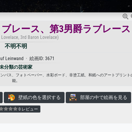
ラブレース、第3男爵ラブレース
n Lovelace, 3rd Baron Lovelace)
不明不明
auf Leinwand · 絵画ID: 3671
未分類の芸術家
 キャンバス、フォトペーパー、水彩ボード、非塗工紙、和紙へのアートプリント
能。
壁紙の色を選択する
部屋の中で絵画を見る
0 レビュー