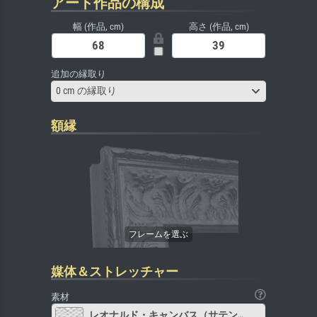
アート作品の構成
幅 (作品, cm)
高さ (作品, cm)
追加の縁取り
0 cm の縁取り
額縁
媒体＆ストレッチャー
素材
レオナルド・キャンバス（サテン）