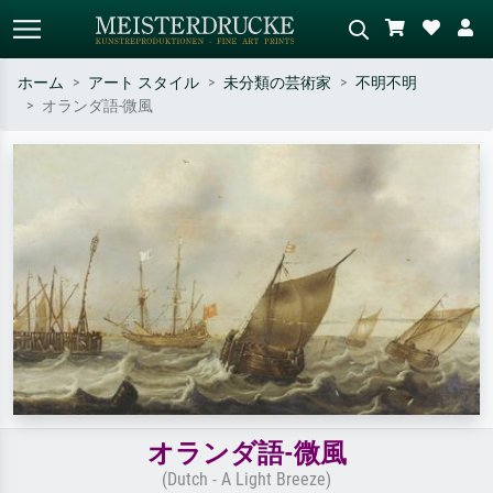
ホーム
アート スタイル
未分類の芸術家
不明不明
オランダ語-微風
標準検索
AI画像検索
作家名・作品名・スタイルで検索
シーンを説明してください – 例：
– 例：モネ、星月夜、印象派、北
緑の草原、赤の多い抽象画、暗い
斎の波、ヌード。
油絵、木のそばの立ち姿のヌー
ド。
オランダ語-微風
(Dutch - A Light Breeze)