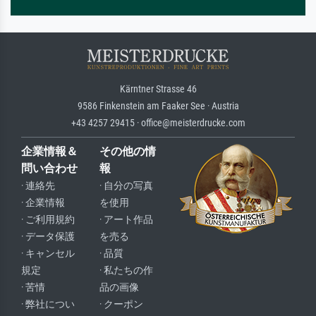
Kärntner Strasse 46
9586 Finkenstein am Faaker See · Austria
+43 4257 29415 · office@meisterdrucke.com
企業情報＆
その他の情
問い合わせ
報
· 連絡先
· 自分の写真
· 企業情報
を使用
· ご利用規約
· アート作品
· データ保護
を売る
· キャンセル
· 品質
規定
· 私たちの作
· 苦情
品の画像
· 弊社につい
· クーポン