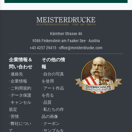
Kärntner Strasse 46
9586 Finkenstein am Faaker See · Austria
+43 4257 29415 · office@meisterdrucke.com
企業情報＆
その他の情
問い合わせ
報
· 連絡先
· 自分の写真
· 企業情報
を使用
· ご利用規約
· アート作品
· データ保護
を売る
· キャンセル
· 品質
規定
· 私たちの作
· 苦情
品の画像
· 弊社につい
· クーポン
て
· サンプルを