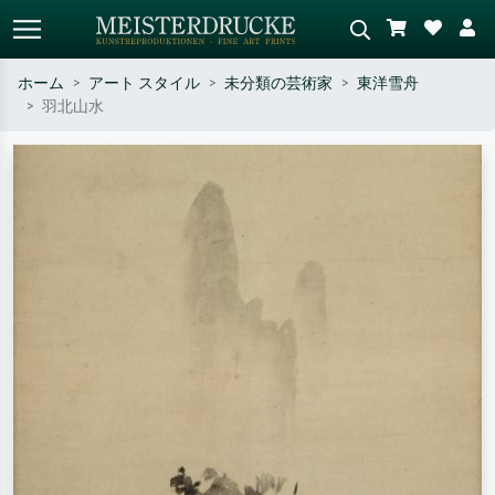
ホーム
アート スタイル
未分類の芸術家
東洋雪舟
羽北山水
標準検索
AI画像検索
作家名・作品名・スタイルで検索
シーンを説明してください – 例：
– 例：モネ、星月夜、印象派、北
緑の草原、赤の多い抽象画、暗い
斎の波、ヌード。
油絵、木のそばの立ち姿のヌー
ド。