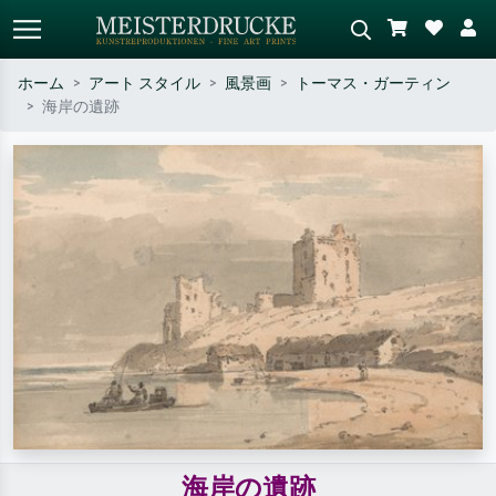
ホーム
アート スタイル
風景画
トーマス・ガーティン
海岸の遺跡
標準検索
AI画像検索
作家名・作品名・スタイルで検索
シーンを説明してください – 例：
– 例：モネ、星月夜、印象派、北
緑の草原、赤の多い抽象画、暗い
斎の波、ヌード。
油絵、木のそばの立ち姿のヌー
ド。
海岸の遺跡