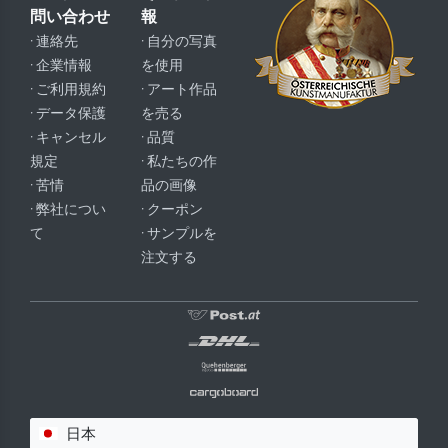
問い合わせ
報
· 連絡先
· 自分の写真
· 企業情報
を使用
· ご利用規約
· アート作品
· データ保護
を売る
· キャンセル
· 品質
規定
· 私たちの作
· 苦情
品の画像
· 弊社につい
· クーポン
て
· サンプルを
注文する
日本