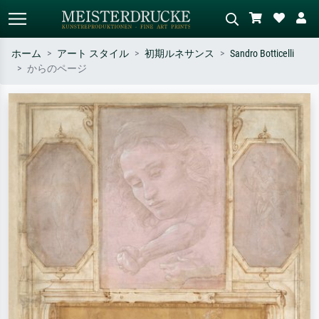
ホーム
アート スタイル
初期ルネサンス
Sandro Botticelli
からのページ
標準検索
AI画像検索
作家名・作品名・スタイルで検索
シーンを説明してください – 例：
– 例：モネ、星月夜、印象派、北
緑の草原、赤の多い抽象画、暗い
斎の波、ヌード。
油絵、木のそばの立ち姿のヌー
ド。