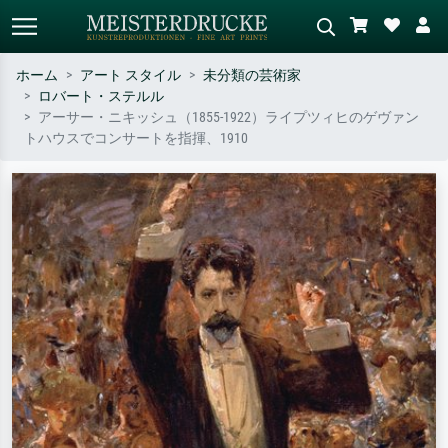
ホーム
アート スタイル
未分類の芸術家
ロバート・ステルル
標準検索
AI画像検索
アーサー・ニキッシュ（1855-1922）ライプツィヒのゲヴァン
トハウスでコンサートを指揮、1910
作家名・作品名・スタイルで検索
シーンを説明してください – 例：
– 例：モネ、星月夜、印象派、北
緑の草原、赤の多い抽象画、暗い
斎の波、ヌード。
油絵、木のそばの立ち姿のヌー
ド。