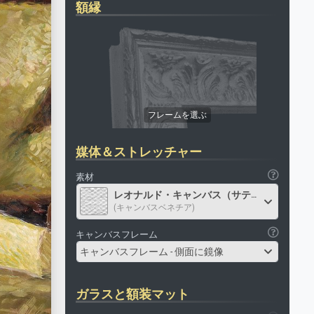
額縁
媒体＆ストレッチャー
素材
レオナルド・キャンバス（サテン）
(キャンバスベネチア)
キャンバスフレーム
キャンバスフレーム - 側面に鏡像
ガラスと額装マット