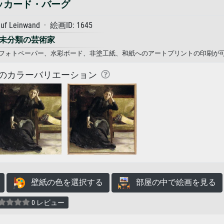
ッカード・バーグ
auf Leinwand · 絵画ID: 1645
未分類の芸術家
ス、フォトペーパー、水彩ボード、非塗工紙、和紙へのアートプリントの印刷が
のカラーバリエーション
壁紙の色を選択する
部屋の中で絵画を見る
0 レビュー