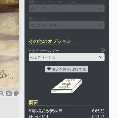
額用ガラス (バックボードを含む)
選択してください
額装マット
マットボード無し
その他のオプション
ピクチャーハンガー
のこぎりハンガー
設定を保存/比較する
概要
印刷様式や素材等
€ 65.60
仕上げ加工
€ 11.26