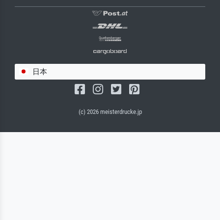
日本
(c) 2026 meisterdrucke.jp
サルバドール・キャンバス（マット）
(写真はバックプレートに接着されます。)
キャンバスフレーム - ブラックサイド
ワイヤーロープサスペンション（見える）
ワイヤーロープサスペンション（非表示）