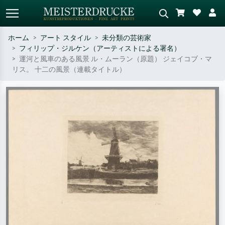
ホーム
アート スタイル
未分類の芸術家
フィリップ・ジルケン（アーティストによる署名）
標準検索
AI画像検索
運河と風車のある風景 ル・ムーラン（原題） ジェイコブ・マ
リス。 十二の風景（連載タイトル）
作家名・作品名・スタイルで検索
シーンを説明してください – 例：
– 例：モネ、星月夜、印象派、北
緑の草原、赤の多い抽象画、暗い
斎の波、ヌード。
油絵、木のそばの立ち姿のヌー
ド。