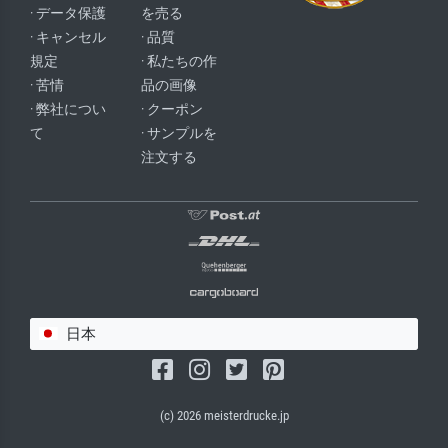
· データ保護
を売る
· キャンセル
· 品質
規定
· 私たちの作
· 苦情
品の画像
· 弊社につい
· クーポン
て
· サンプルを
注文する
日本
(c) 2026 meisterdrucke.jp