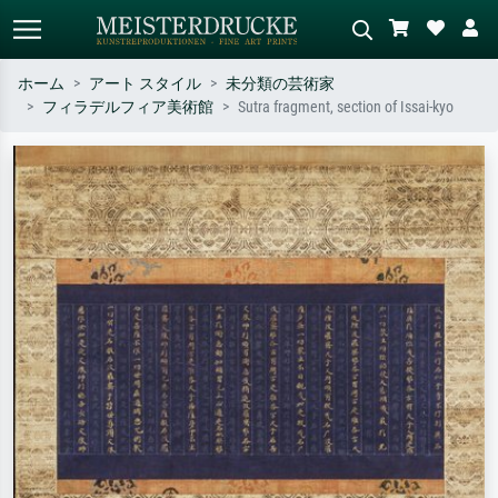
ホーム
アート スタイル
未分類の芸術家
フィラデルフィア美術館
Sutra fragment, section of Issai-kyo
標準検索
AI画像検索
作家名・作品名・スタイルで検索
シーンを説明してください – 例：
– 例：モネ、星月夜、印象派、北
緑の草原、赤の多い抽象画、暗い
斎の波、ヌード。
油絵、木のそばの立ち姿のヌー
ド。