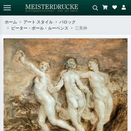
ホーム
アート スタイル
バロック
ピーター・ポール・ルーベンス
三美神
標準検索
AI画像検索
作家名・作品名・スタイルで検索
シーンを説明してください – 例：
– 例：モネ、星月夜、印象派、北
緑の草原、赤の多い抽象画、暗い
斎の波、ヌード。
油絵、木のそばの立ち姿のヌー
ド。