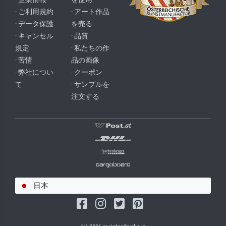
· ご利用規約
· アート作品
· データ保護
を売る
· キャンセル
· 品質
規定
· 私たちの作
· 苦情
品の画像
· 弊社につい
· クーポン
て
· サンプルを
注文する
日本