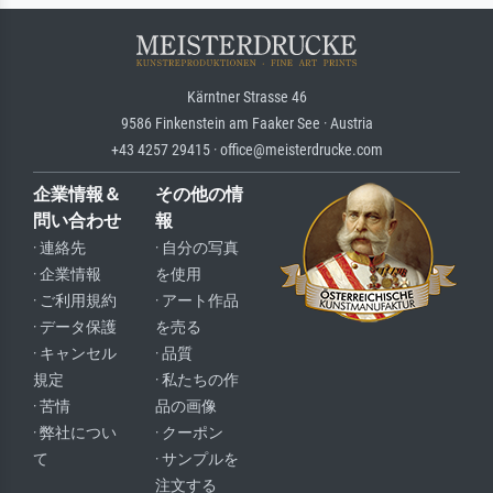
Kärntner Strasse 46
9586 Finkenstein am Faaker See · Austria
+43 4257 29415 · office@meisterdrucke.com
企業情報＆
その他の情
問い合わせ
報
· 連絡先
· 自分の写真
· 企業情報
を使用
· ご利用規約
· アート作品
· データ保護
を売る
· キャンセル
· 品質
規定
· 私たちの作
· 苦情
品の画像
· 弊社につい
· クーポン
て
· サンプルを
注文する