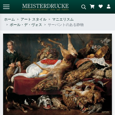
ホーム
アート スタイル
マニエリスム
ポール・デ・ヴォス
サーバントのある静物
標準検索
AI画像検索
作家名・作品名・スタイルで検索
シーンを説明してください – 例：
– 例：モネ、星月夜、印象派、北
緑の草原、赤の多い抽象画、暗い
斎の波、ヌード。
油絵、木のそばの立ち姿のヌー
ド。