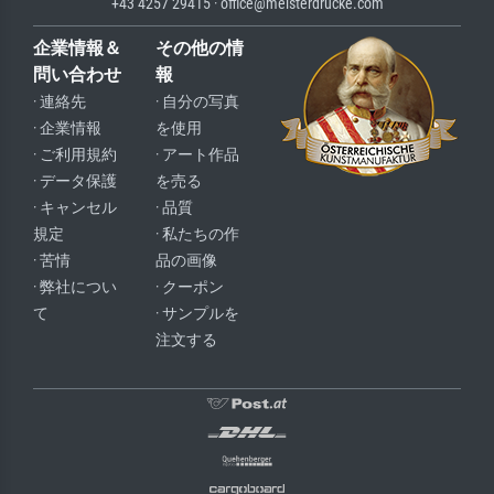
+43 4257 29415 · office@meisterdrucke.com
企業情報＆
その他の情
問い合わせ
報
· 連絡先
· 自分の写真
· 企業情報
を使用
· ご利用規約
· アート作品
· データ保護
を売る
· キャンセル
· 品質
規定
· 私たちの作
· 苦情
品の画像
· 弊社につい
· クーポン
て
· サンプルを
注文する