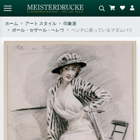
ホーム
アート スタイル
印象派
ポール・セザール・ヘレウ
ベンチに座っているマダムパリ
標準検索
AI画像検索
作家名・作品名・スタイルで検索
シーンを説明してください – 例：
– 例：モネ、星月夜、印象派、北
緑の草原、赤の多い抽象画、暗い
斎の波、ヌード。
油絵、木のそばの立ち姿のヌー
ド。