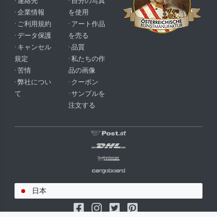
· 連絡先
· 自分の写真
· 企業情報
を使用
· ご利用規約
· アート作品
· データ保護
を売る
· キャンセル
· 品質
規定
· 私たちの作
· 苦情
品の画像
· 弊社につい
· クーポン
て
· サンプルを
注文する
日本