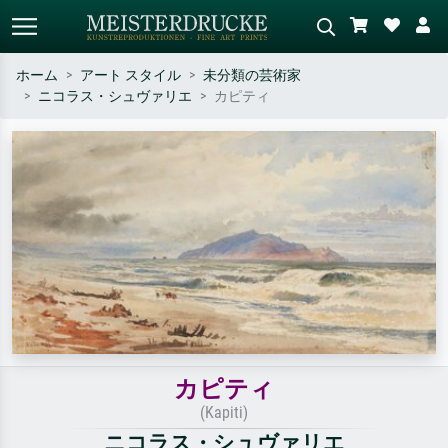
ホーム
アート スタイル
未分類の芸術家
ニコラス・シュヴァリエ
カピティ
標準検索
AI画像検索
作家名・作品名・スタイルで検索
シーンを説明してください – 例：
– 例：モネ、星月夜、印象派、北
緑の草原、赤の多い抽象画、暗い
斎の波、ヌード。
油絵、木のそばの立ち姿のヌー
ド。
カピティ
(Kapiti)
ニコラス・シュヴァリエ