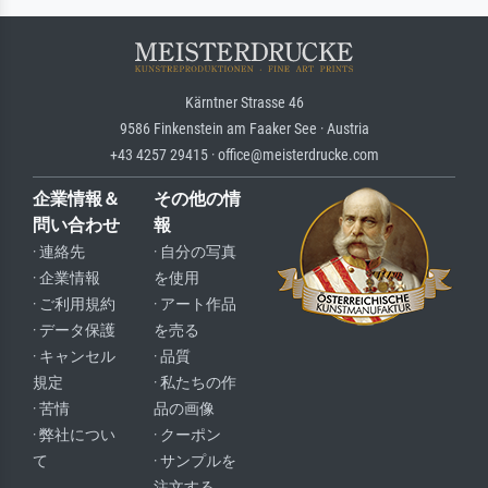
Kärntner Strasse 46
9586 Finkenstein am Faaker See · Austria
+43 4257 29415 · office@meisterdrucke.com
企業情報＆
その他の情
問い合わせ
報
· 連絡先
· 自分の写真
· 企業情報
を使用
· ご利用規約
· アート作品
· データ保護
を売る
· キャンセル
· 品質
規定
· 私たちの作
· 苦情
品の画像
· 弊社につい
· クーポン
て
· サンプルを
注文する