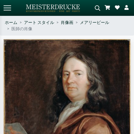
ホーム
アート スタイル
肖像画
メアリービール
医師の肖像
標準検索
AI画像検索
作家名・作品名・スタイルで検索
シーンを説明してください – 例：
– 例：モネ、星月夜、印象派、北
緑の草原、赤の多い抽象画、暗い
斎の波、ヌード。
油絵、木のそばの立ち姿のヌー
ド。