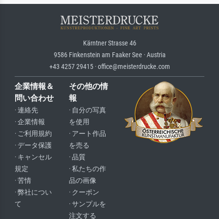
Kärntner Strasse 46
9586 Finkenstein am Faaker See · Austria
+43 4257 29415 · office@meisterdrucke.com
企業情報＆
その他の情
問い合わせ
報
· 連絡先
· 自分の写真
· 企業情報
を使用
· ご利用規約
· アート作品
· データ保護
を売る
· キャンセル
· 品質
規定
· 私たちの作
· 苦情
品の画像
· 弊社につい
· クーポン
て
· サンプルを
注文する