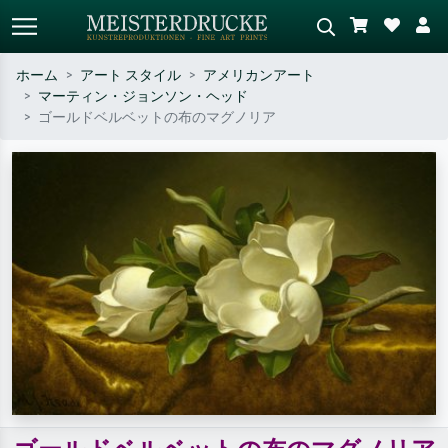
ホーム
アート スタイル
アメリカンアート
マーティン・ジョンソン・ヘッド
標準検索
AI画像検索
ゴールドベルベットの布のマグノリア
作家名・作品名・スタイルで検索
シーンを説明してください – 例：
– 例：モネ、星月夜、印象派、北
緑の草原、赤の多い抽象画、暗い
斎の波、ヌード。
油絵、木のそばの立ち姿のヌー
ド。