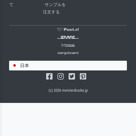
て
· サンプルを
注文する
日本
(c) 2026 meisterdrucke.jp
サルバドール・キャンバス（マット）
(写真はバックプレートに接着されます。)
キャンバスフレーム - ブラックサイド
ワイヤーロープサスペンション（見える）
ワイヤーロープサスペンション（非表示）