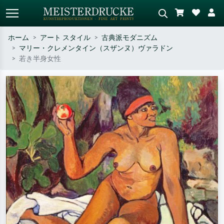
ホーム
アート スタイル
古典派モダニズム
マリー・クレメンタイン（スザンヌ）ヴァラドン
標準検索
AI画像検索
若き半身女性
作家名・作品名・スタイルで検索
シーンを説明してください – 例：
– 例：モネ、星月夜、印象派、北
緑の草原、赤の多い抽象画、暗い
斎の波、ヌード。
油絵、木のそばの立ち姿のヌー
ド。