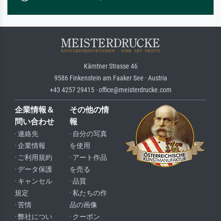
Kärntner Strasse 46
9586 Finkenstein am Faaker See · Austria
+43 4257 29415 · office@meisterdrucke.com
企業情報＆
その他の情
問い合わせ
報
· 連絡先
· 自分の写真
· 企業情報
を使用
· ご利用規約
· アート作品
· データ保護
を売る
· キャンセル
· 品質
規定
· 私たちの作
· 苦情
品の画像
· 弊社につい
· クーポン