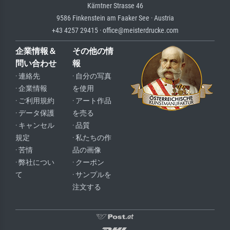
Kärntner Strasse 46
9586 Finkenstein am Faaker See · Austria
+43 4257 29415 · office@meisterdrucke.com
企業情報＆
その他の情
問い合わせ
報
· 連絡先
· 自分の写真
· 企業情報
を使用
· ご利用規約
· アート作品
· データ保護
を売る
· キャンセル
· 品質
規定
· 私たちの作
· 苦情
品の画像
· 弊社につい
· クーポン
て
· サンプルを
注文する