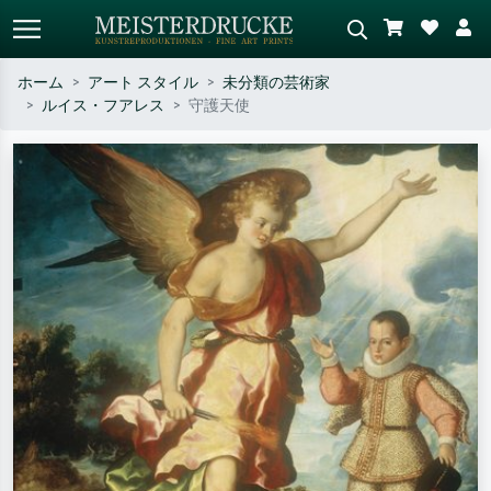
ホーム
アート スタイル
未分類の芸術家
ルイス・フアレス
守護天使
標準検索
AI画像検索
作家名・作品名・スタイルで検索
シーンを説明してください – 例：
– 例：モネ、星月夜、印象派、北
緑の草原、赤の多い抽象画、暗い
斎の波、ヌード。
油絵、木のそばの立ち姿のヌー
ド。