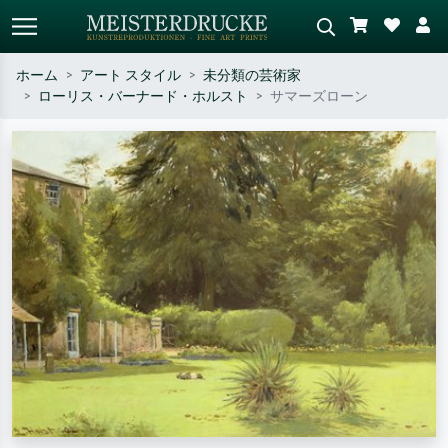
ホーム
アート スタイル
未分類の芸術家
ローリス・バーナード・ホルスト
サマーズローン
標準検索
AI画像検索
作家名・作品名・スタイルで検索
シーンを説明してください – 例：
– 例：モネ、星月夜、印象派、北
緑の草原、赤の多い抽象画、暗い
斎の波、ヌード。
油絵、木のそばの立ち姿のヌー
ド。