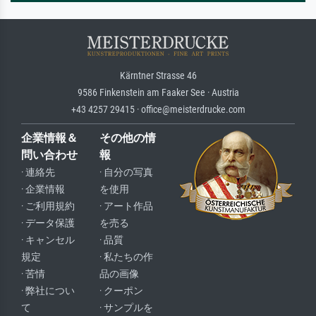
Kärntner Strasse 46
9586 Finkenstein am Faaker See · Austria
+43 4257 29415 · office@meisterdrucke.com
企業情報＆
その他の情
問い合わせ
報
· 連絡先
· 自分の写真
· 企業情報
を使用
· ご利用規約
· アート作品
· データ保護
を売る
· キャンセル
· 品質
規定
· 私たちの作
· 苦情
品の画像
· 弊社につい
· クーポン
て
· サンプルを