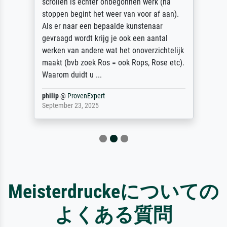
scrollen is echter onbegonnen werk (na
stoppen begint het weer van voor af aan).
Als er naar een bepaalde kunstenaar
gevraagd wordt krijg je ook een aantal
werken van andere wat het onoverzichtelijk
maakt (bvb zoek Ros = ook Rops, Rose etc).
Waarom duidt u ...
philip
@
ProvenExpert
September 23, 2025
Meisterdruckeについての
よくある質問