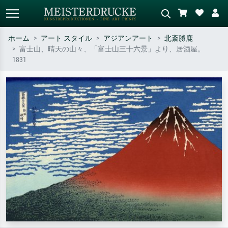
ホーム
アート スタイル
アジアンアート
北斎勝鹿
富士山、晴天の山々、「富士山三十六景」より、居酒屋。
標準検索
AI画像検索
1831
作家名・作品名・スタイルで検索
シーンを説明してください – 例：
– 例：モネ、星月夜、印象派、北
緑の草原、赤の多い抽象画、暗い
斎の波、ヌード。
油絵、木のそばの立ち姿のヌー
ド。