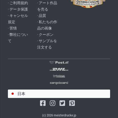
· ご利用規約
· アート作品
· データ保護
を売る
· キャンセル
· 品質
規定
· 私たちの作
· 苦情
品の画像
· 弊社につい
· クーポン
て
· サンプルを
注文する
日本
(c) 2026 meisterdrucke.jp