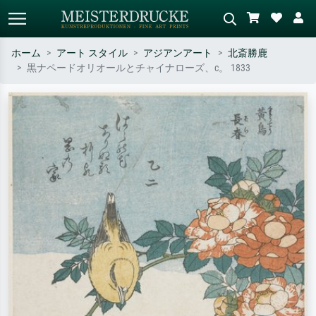
ホーム
アート スタイル
アジアンアート
北斎勝鹿
黒ナペードオリオールとチャイナローズ、c。 1833
標準検索
AI画像検索
作家名・作品名・スタイルで検索
シーンを説明してください – 例：
– 例：モネ、星月夜、印象派、北
緑の草原、赤の多い抽象画、暗い
斎の波、ヌード。
油絵、木のそばの立ち姿のヌー
ド。