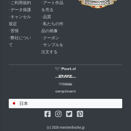
· ご利用規約
· アート作品
· データ保護
を売る
· キャンセル
· 品質
規定
· 私たちの作
· 苦情
品の画像
· 弊社につい
· クーポン
て
· サンプルを
注文する
日本
(c) 2026 meisterdrucke.jp