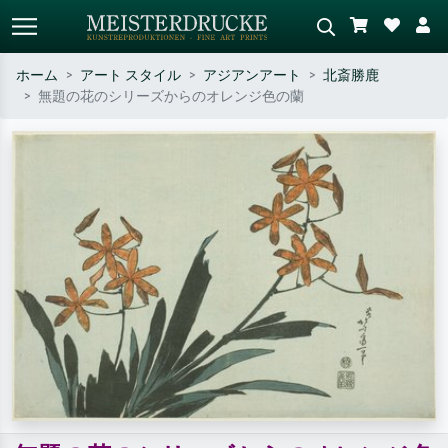
ホーム
アート スタイル
アジアンアート
北斎勝鹿
無題の花のシリーズからのオレンジ色の蘭
標準検索
AI画像検索
作家名・作品名・スタイルで検索
シーンを説明してください – 例：
– 例：モネ、星月夜、印象派、北
緑の草原、赤の多い抽象画、暗い
斎の波、ヌード。
油絵、木のそばの立ち姿のヌー
ド。